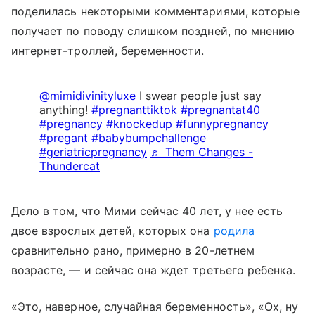
поделилась некоторыми комментариями, которые
получает по поводу слишком поздней, по мнению
интернет-троллей, беременности.
@mimidivinityluxe
I swear people just say
anything!
#pregnanttiktok
#pregnantat40
#pregnancy
#knockedup
#funnypregnancy
#pregant
#babybumpchallenge
#geriatricpregnancy
♬ Them Changes -
Thundercat
Дело в том, что Мими сейчас 40 лет, у нее есть
двое взрослых детей, которых она
родила
сравнительно рано, примерно в 20-летнем
возрасте, — и сейчас она ждет третьего ребенка.
«Это, наверное, случайная беременность», «Ох, ну