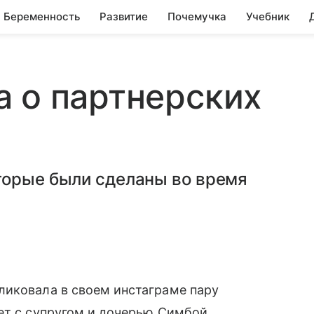
Беременность
Развитие
Почемучка
Учебник
 о партнерских
торые были сделаны во время
ликовала в своем инстаграме пару
ет с супругом и дочерью Симбой.