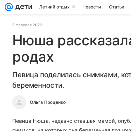
Летний отдых
Новости
Статьи
9 февраля 2022
Нюша рассказала
родах
Певица поделилась снимками, ко
беременности.
Ольга Проценко
Певица Нюша, недавно ставшая мамой, опуб
снимков, на которых она беременная позиру