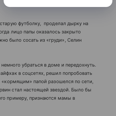
в старую футболку, проделал дырку на
Когда лицо папы оказалось закрыто
но было сосать из «груди», Селин
 немного убраться в доме и передохнуть.
лайфхак в соцсетях, решил попробовать
 «кормящим» папой разошелся по сети,
рвин стал настоящей звездой. Было бы
его примеру, признаются мамы в