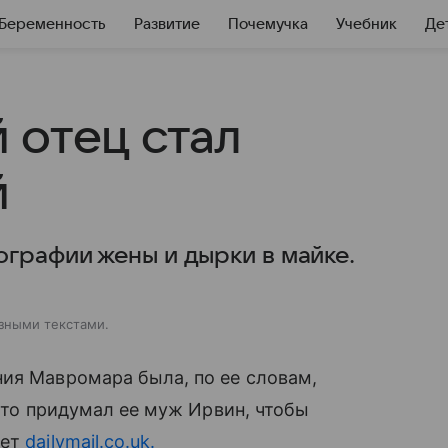
Беременность
Развитие
Почемучка
Учебник
Де
 отец стал
й
графии жены и дырки в майке.
зными текстами.
ния Мавромара была, по ее словам,
 что придумал ее муж Ирвин, чтобы
шет
dailymail.co.uk.