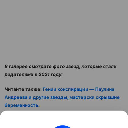
В галерее смотрите фото звезд, которые стали
родителями в 2021 году:
Читайте также:
Гении конспирации — Паулина
Андреева и другие звезды, мастерски скрывшие
беременность
.
И не пропустите видео: