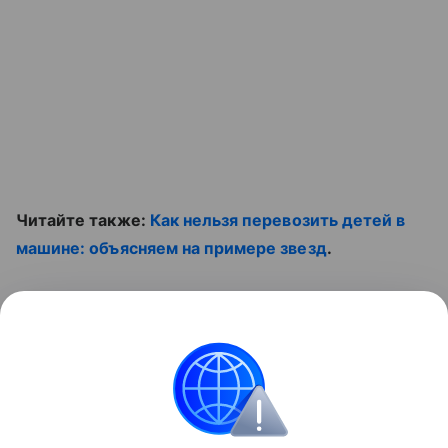
Читайте также:
Как нельзя перевозить детей в
машине: объясняем на примере звезд
.
Смотрите наши ролики:
Контент недоступен
События