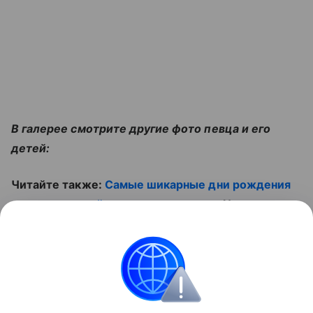
В галерее смотрите другие фото певца и его
детей:
Читайте также:
Самые шикарные дни рождения
звездных детей во время пандемии
. И смотрите
ролик:
Контент недоступен