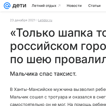
Летний отдых
Новости
Статьи
23 декабря 2021
Letidor.ru
«Только шапка т
российском гор
по шею провалил
Мальчика спас таксист.
В Ханты-Мансийске мужчина вызволил ребен
Мальчик сошел с тротуара и оказался в сне
самостоятельно он не мог. На помощь ребен