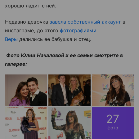
хорошо ладит с ней.
Недавно девочка
завела собственный аккаунт
в
инстаграме, до этого
фотографиями
Веры
делились ее бабушка и отец.
Фото Юлии Началовой и ее семьи смотрите в
галерее:
27
фото