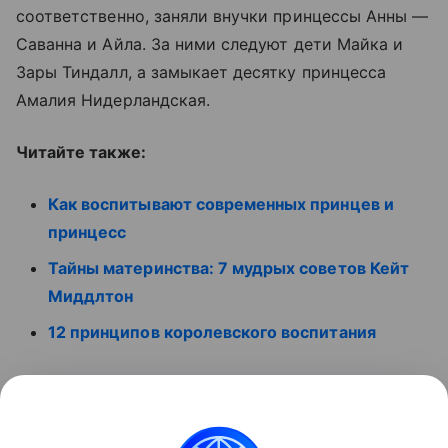
соответственно, заняли внучки принцессы Анны —
Саванна и Айла. За ними следуют дети Майка и
Зары Тиндалл, а замыкает десятку принцесса
Амалия Нидерландская.
Читайте также:
Как воспитывают современных принцев и
принцесс
Тайны материнства: 7 мудрых советов Кейт
Миддлтон
12 принципов королевского воспитания
Смотрите ролик:
Контент недоступен