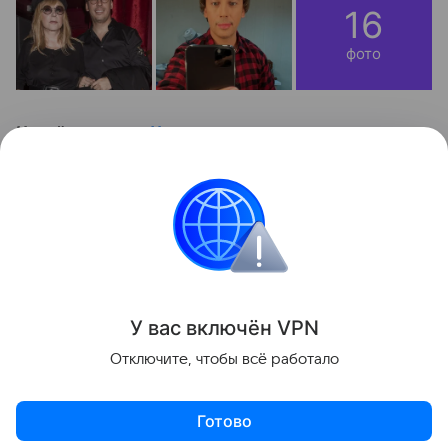
16
фото
Читайте также:
Что нужно сделать, пока не
закончилась зима
. И смотрите интересное видео:
Контент недоступен
Звёздные родители
Зима
У вас включ
ён
V
P
N
Поделиться
Отключите, чтобы всё работало
Готово