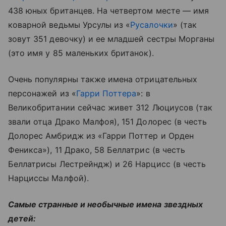
438 юных британцев. На четвертом месте — имя
коварной ведьмы Урсулы из «
Русалочки
» (так
зовут 351 девочку) и ее младшей сестры Морганы
(это имя у 85 маленьких британок).
Очень популярны также имена отрицательных
персонажей из «
Гарри Поттера
»: в
Великобритании сейчас живет 312 Люциусов (так
звали отца Драко Малфоя), 151 Долорес (в честь
Долорес Амбридж из «Гарри Поттер и Орден
Феникса»), 11 Драко, 58 Беллатрис (в честь
Беллатрисы Лестрейндж) и 26 Нарцисс (в честь
Нарциссы Малфой).
Самые странные и необычные имена звездных
детей: