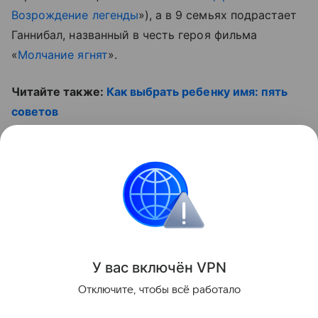
Возрождение легенды
»), а в 9 семьях подрастает
Ганнибал, названный в честь героя фильма
«
Молчание ягнят
».
Читайте также:
Как выбрать ребенку имя: пять
советов
Смотрите видео:
Контент недоступен
Имена
У вас включ
ён
V
P
N
Поделиться
Отключите, чтобы всё работало