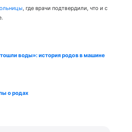
больницы
, где врачи подтвердили, что и с
е.
отошли воды»: история родов в машине
пы о родах