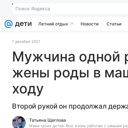
Поиск Яндекса
Летний отдых
Новости
Статьи
7 декабря 2021
Мужчина одной р
жены роды в ма
ходу
Второй рукой он продолжал держа
Татьяна Щеглова
Мама троих детей. Всю жизнь работаю с самыми ра