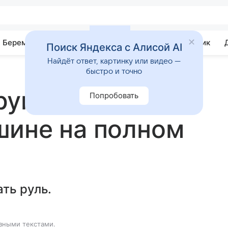
Беременность
Развитие
Почемучка
Учебник
Поиск Яндекса с Алисой AI
Найдёт ответ, картинку или видео —
быстро и точно
укой принял у
Попробовать
шине на полном
ть руль.
зными текстами.