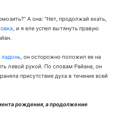
рмозить?” А она: "Нет, продолжай ехать,
ловка
, и я еле успел вытянуть правую
айан.
 ладонь
, он осторожно положил ее на
ить левой рукой. По словам Райана, он
аняла присутствие духа в течение всей
мента рождения, а продолжение