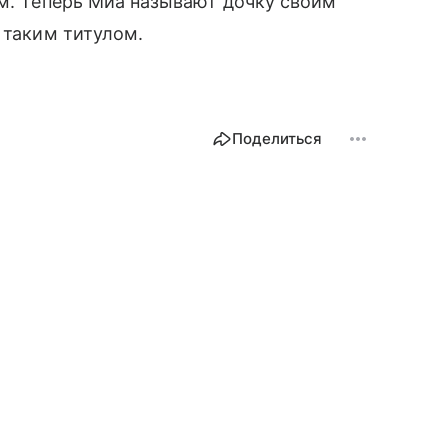
ом. Теперь Миа называют дочку своим
 таким титулом.
Поделиться