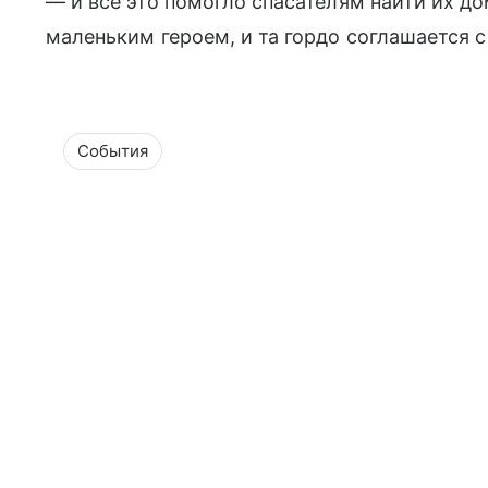
— и все это помогло спасателям найти их д
маленьким героем, и та гордо соглашается с
События