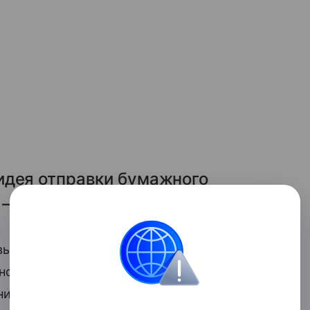
идея отправки бумажного
— экзотика.
овый ящик — целая история. Помогите
о рассказать ему о том, что когда-то
я на расстоянии, и в декабре все ждали