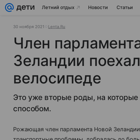
Летний отдых
Новости
Статьи
30 ноября 2021
Lenta.Ru
Член парламент
Зеландии поехал
велосипеде
Это уже вторые роды, на которые
способом.
Рожающая член парламента Новой Зеландии 
транспортные проблемы, добралась до боль