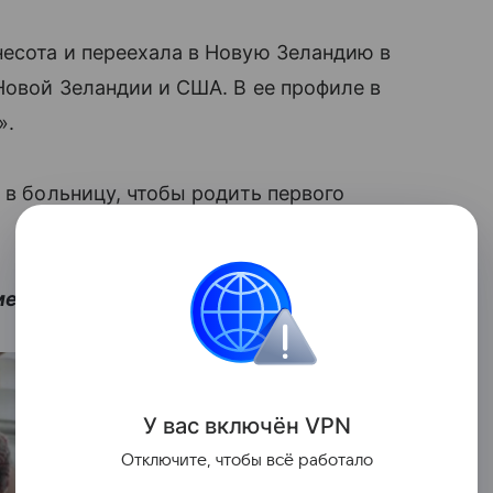
есота и переехала в Новую Зеландию в
Новой Зеландии и США. В ее профиле в
».
 в больницу, чтобы родить первого
мента рождения:
У вас включ
ён
V
P
N
Отключите, чтобы всё работало