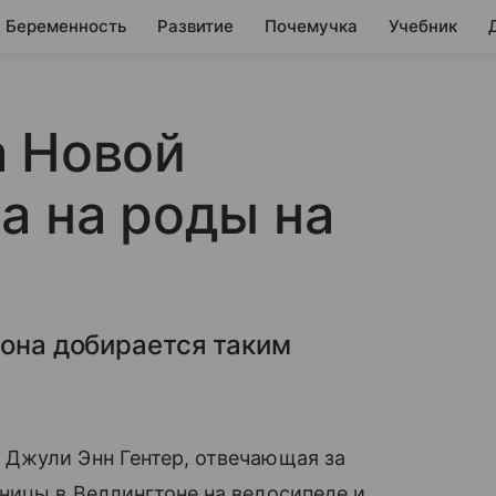
Беременность
Развитие
Почемучка
Учебник
а Новой
а на роды на
 она добирается таким
Джули Энн Гентер, отвечающая за
ницы в Веллингтоне на велосипеде и