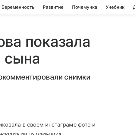
Беременность
Развитие
Почемучка
Учебник
ова показала
 сына
рокомментировали снимки
иковала в своем инстаграме фото и
оказала лицо мальчика.