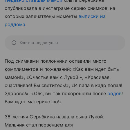
Недавно ставшая мамой
Ольга Серябкина
опубликовала в инстаграме серию снимков, на
которых запечатлены моменты
выписки из
роддома
.
Контент недоступен
Под снимками поклонники оставили много
комплиментов и пожеланий: «Как вам идет быть
мамой!», «Счастья вам с Лукой!», «Красивая,
счастливая! Вы светитесь!», «И папа в кадр попал!
Здорово!», «Оля, вы так похорошели после
родов
!
Вам идет материнство!»
36-летняя Серябкина назвала сына Лукой.
Мальчик стал первенцем для