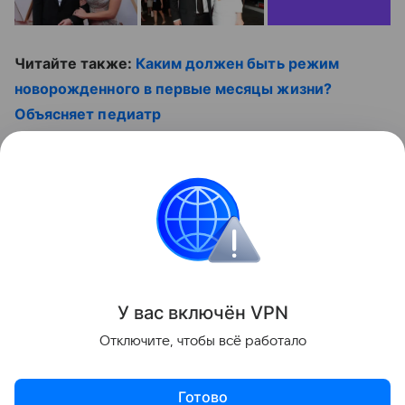
Читайте также:
Каким должен быть режим
новорожденного в первые месяцы жизни?
Объясняет педиатр
И смотрите ролик:
Контент недоступен
Звёздные родители
У вас включ
ён
V
P
N
Поделиться
Отключите, чтобы всё работало
Готово