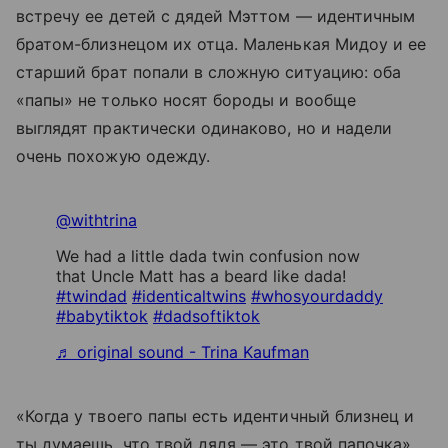
встречу ее детей с дядей Мэттом — идентичным
братом-близнецом их отца. Маленькая Мидоу и ее
старший брат попали в сложную ситуацию: оба
«папы» не только носят бороды и вообще
выглядят практически одинаково, но и надели
очень похожую одежду.
@withtrina
We had a little dada twin confusion now
that Uncle Matt has a beard like dada!
#twindad
#identicaltwins
#whosyourdaddy
#babytiktok
#dadsoftiktok
♬ original sound - Trina Kaufman
«Когда у твоего папы есть идентичный близнец и
ты думаешь, что твой дядя — это твой папочка»,