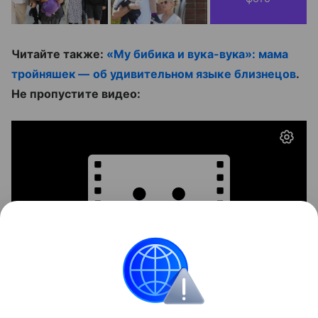
Читайте также:
«Му бибика и вука-вука»: мама
тройняшек — об удивительном языке близнецов
.
Не пропустите видео: