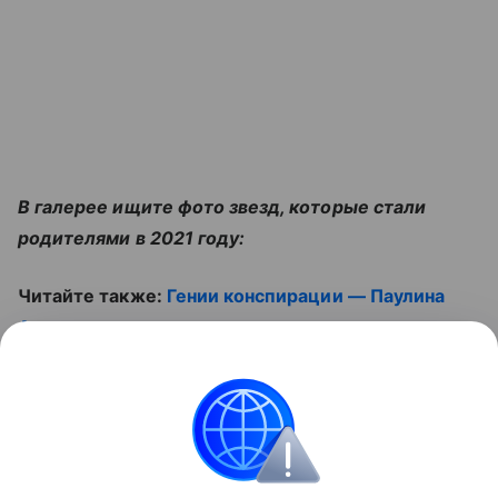
В галерее ищите фото звезд, которые стали
родителями в 2021 году:
Читайте также:
Гении конспирации — Паулина
Андреева и другие звезды, мастерски скрывшие
беременность
. И смотрите видео:
Контент недоступен