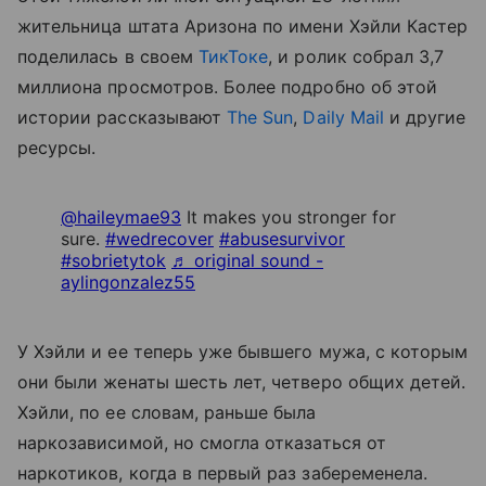
жительница штата Аризона по имени Хэйли Кастер
поделилась в своем
ТикТоке
, и ролик собрал 3,7
миллиона просмотров. Более подробно об этой
истории рассказывают
The Sun
,
Daily Mail
и другие
ресурсы.
@haileymae93
It makes you stronger for
sure.
#wedrecover
#abusesurvivor
#sobrietytok
♬ original sound -
aylingonzalez55
У Хэйли и ее теперь уже бывшего мужа, с которым
они были женаты шесть лет, четверо общих детей.
Хэйли, по ее словам, раньше была
наркозависимой, но смогла отказаться от
наркотиков, когда в первый раз забеременела.