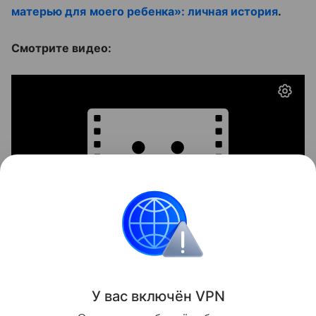
матерью для моего ребенка»: личная история
.
Смотрите видео:
Материнство
У вас включ
ён
V
P
N
Поделиться