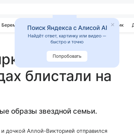
Беременность
Развитие
Почемучка
Учебник
Поиск Яндекса с Алисой AI
Найдёт ответ, картинку или видео —
быстро и точно
ркорова в
Попробовать
ах блистали на
е образы звездной семьи.
 и дочкой Аллой-Викторией отправился