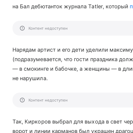
на Бал дебютанток журнала Tatler, который
п
Контент недоступен
Нарядам артист и его дети уделили максимум
(подразумевается, что гости праздника до
— в смокинге и бабочке, а женщины — в дли
не нарушила.
Контент недоступен
Так, Киркоров выбрал для выхода в свет че
ворот и линии карманов был украшен драго