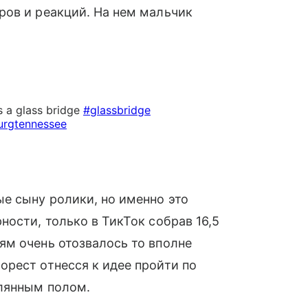
ров и реакций. На нем мальчик
s a glass bridge
#glassbridge
urgtennessee
е сыну ролики, но именно это
ности, только в ТикТок собрав 16,5
ям очень отозвалось то вполне
рест отнесся к идее пройти по
клянным полом.