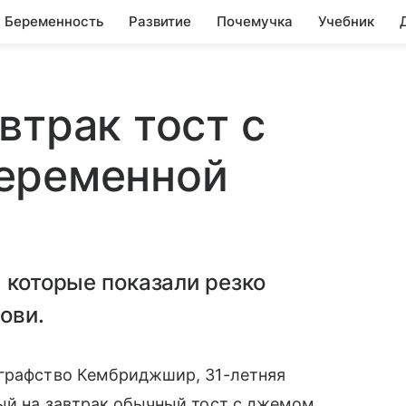
Беременность
Развитие
Почемучка
Учебник
втрак тост с
еременной
, которые показали резко
ови.
 графство Кембриджшир, 31-летняя
ный на завтрак обычный тост с джемом