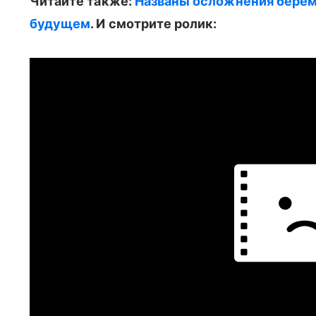
Читайте также:
Названы осложнения берем
будущем
. И смотрите ролик: