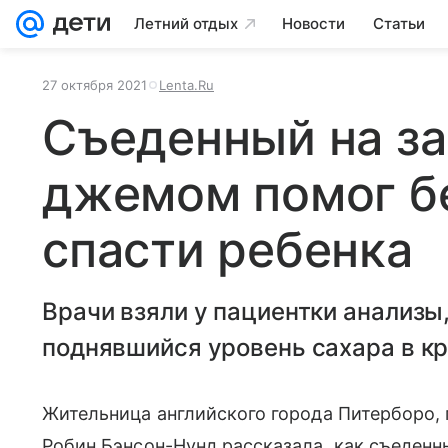
Летний отдых
Новости
Статьи
27 октября 2021
Lenta.Ru
Съеденный на за
джемом помог б
спасти ребенка
Врачи взяли у пациентки анализы
поднявшийся уровень сахара в кр
Жительница английского города Питерборо,
Робин Бэнсон-Нунд рассказала, как съеден