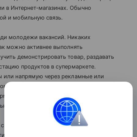
ми в Интернет-магазинах. Обычно
й и мобильную связь.
ди молодежи вакансий. Никаких
как можно активнее выполнять
учить демонстрировать товар, раздавать
стацию продуктов в супермаркете.
ты или напрямую через рекламные или
промоутер должен обладать
ирмы предлагают сотрудникам носить
льным и мобильным.
сфере продажи косметики в качестве
и приобретать для себя косметику со