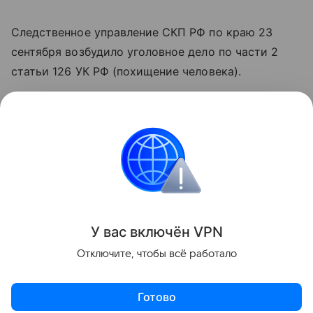
Следственное управление СКП РФ по краю 23
сентября возбудило уголовное дело по части 2
статьи 126 УК РФ (похищение человека).
«Следователи раскрыли преступление в течение
трех дней с момента возбуждения уголовного
дела. Буквально через сутки мы смогли
установить личность похитителя и выйти на его
след, а накануне милиция задержала
подозреваемого», - отметила Шаманская.
У вас включ
ён
V
P
N
Поделиться
Отключите, чтобы всё работало
Готово