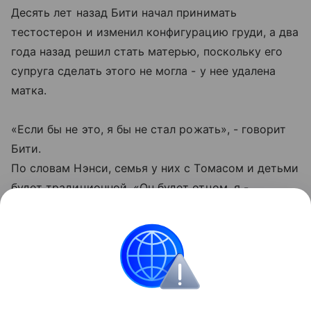
Десять лет назад Бити начал принимать
тестостерон и изменил конфигурацию груди, а два
года назад решил стать матерью, поскольку его
супруга сделать этого не могла - у нее удалена
матка.
«Если бы не это, я бы не стал рожать», - говорит
Бити.
По словам Нэнси, семья у них с Томасом и детьми
будет традиционной. «Он будет отцом, я -
матерью», - сказала она.
У супругов Бити есть собственный бизнес -
производство сувенирных футболок, их брак
зарегистрирован в соответствии с местными
законами, а Бити официально признан мужчиной.