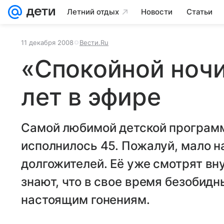
Летний отдых
Новости
Статьи
11 декабря 2008
Вести.Ru
«Спокойной ночи
лет в эфире
Самой любимой детской програм
исполнилось 45. Пожалуй, мало н
долгожителей. Её уже смотрят вну
знают, что в свое время безобид
настоящим гонениям.