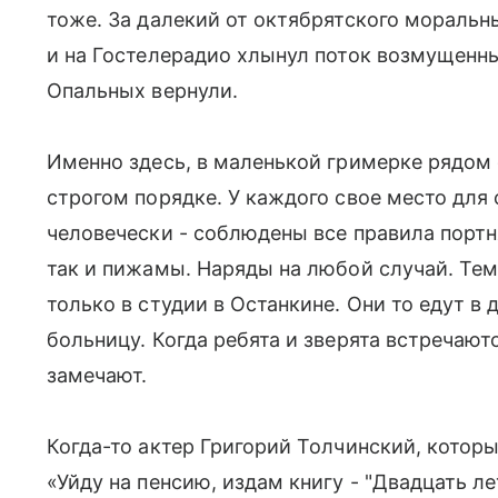
тоже. За далекий от октябрятского моральн
и на Гостелерадио хлынул поток возмущенн
Опальных вернули.
Именно здесь, в маленькой гримерке рядом с
строгом порядке. У каждого свое место дл
человечески - соблюдены все правила портн
так и пижамы. Наряды на любой случай. Те
только в студии в Останкине. Они то едут в 
больницу. Когда ребята и зверята встречают
замечают.
Когда-то актер Григорий Толчинский, котор
«Уйду на пенсию, издам книгу - "Двадцать л