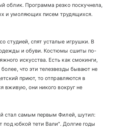
ый облик. Программа резко поскучнела,
ых и умоляющих писем трудящихся.
о студией, спят усталые игрушки. В
я одежды и обуви. Костюмы сшиты по-
яжного искусства. Есть как смокинги,
м более, что эти телезвезды бывают не
детский приют, то отправляются в
ся вживую, они никого вокруг не
ый стал самым первым Филей, шутил:
ет под юбкой тети Вали". Долгие годы