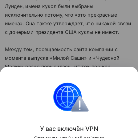
Лунден, имена кукол были выбраны
исключительно потому, что «это прекрасные
имена». Она также утверждает, что никакой связи
с дочерьми президента США куклы не имеют.
Между тем, посещаемость сайта компании с
момента выпуска «Милой Саши» и «Чудесной
Малии» резко повысилась. «С тех пор как
появилась новости о куклах, мы постоянно в
центре внимания», — говорит Лунден.
Материал подготовлен интернет-редакцией
www.rian.ru на основе информации открытых
источников
У вас включ
ён
V
P
N
Поделиться