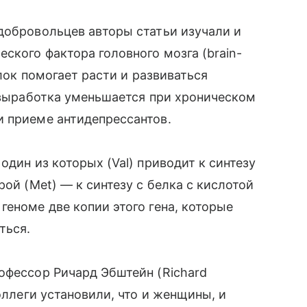
 добровольцев авторы статьи изучали и
ского фактора головного мозга (brain-
елок помогает расти и развиваться
о выработка уменьшается при хроническом
и приеме антидепрессантов.
один из которых (Val) приводит к синтезу
ой (Met) — к синтезу с белка с кислотой
геноме две копии этого гена, которые
ться.
офессор Ричард Эбштейн (Richard
коллеги установили, что и женщины, и