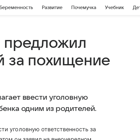
Беременность
Развитие
Почемучка
Учебник
Де
в предложил
й за похищение
агает ввести уголовную
бенка одним из родителей.
ти уголовную ответственность за
 этом он заявил на внеочередном