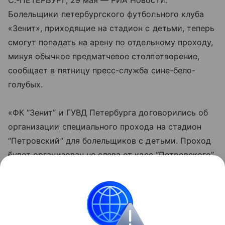
С.-ПЕТЕРБУРГ, 29 мая — РИА Новости.
Болельщики петербургского футбольного клуба
«Зенит», приходящие на стадион с детьми, теперь
смогут попадать на арену по отдельному проходу,
минуя обычное предматчевое столпотворение,
сообщает в пятницу пресс-служба сине-бело-
голубых.
«ФК “Зенит” и ГУВД Петербурга договорились об
организации специального прохода на стадион
“Петровский” для болельщиков с детьми. Проход
будет организован не слева от касс “Петровского”,
а справа (то есть, здание касс будет отделять
таких болельщиков от основной массы — прим.
ред.)», — сказано в сообщении.