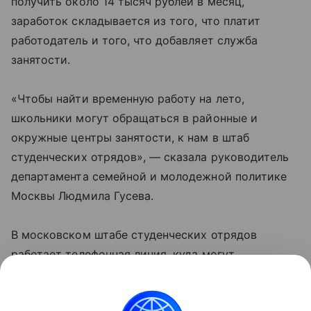
получить около 14 тысяч рублей в месяц,
заработок складывается из того, что платит
работодатель и того, что добавляет служба
занятости.
«Чтобы найти временную работу на лето,
школьники могут обращаться в районные и
окружные центры занятости, к нам в штаб
студенческих отрядов», — сказала руководитель
департамента семейной и молодежной политике
Москвы Людмила Гусева.
В московском штабе студенческих отрядов
работает телефонная линия, куда могут
обратиться москвичи, ищущие работу — 350-09-
55.