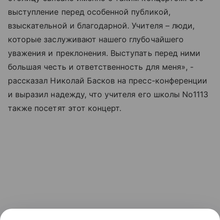
выступление перед особенной публикой,
взыскательной и благодарной. Учителя – люди,
которые заслуживают нашего глубочайшего
уважения и преклонения. Выступать перед ними
большая честь и ответственность для меня», -
рассказал Николай Басков на пресс-конференции
и выразил надежду, что учителя его школы No1113
также посетят этот концерт.