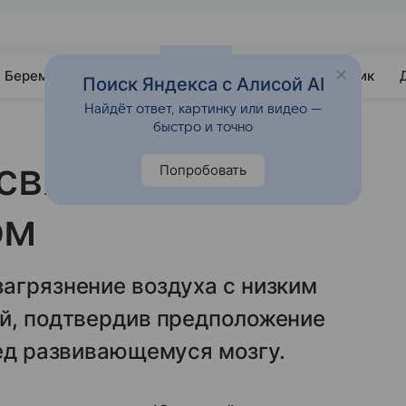
Беременность
Развитие
Почемучка
Учебник
Поиск Яндекса с Алисой AI
Найдёт ответ, картинку или видео —
быстро и точно
связан с
Попробовать
ом
агрязнение воздуха с низким
ей, подтвердив предположение
ред развивающемуся мозгу.