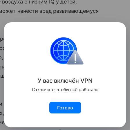
воздуха с низким IQ у детей,
 может нанести вред развивающемуся
ей и детей. Женщины в течение двух
сили с собой устройства,
о, это были мамы с низким уровнем
ена и в Южном Бронксе. Атмосфера
льшом городе, — в основном выхлопными
У вас включ
ён
V
P
N
Отключите, чтобы всё работало
и IQ-тесты. Те, что до рождения
Готово
х, получили в среднем на 4-5 очков
е воздействие вредных веществ. Это