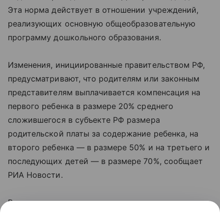
Эта норма действует в отношении учреждений,
реализующих основную общеобразовательную
программу дошкольного образования.
Изменения, инициированные правительством РФ,
предусматривают, что родителям или законным
представителям выплачивается компенсация на
первого ребенка в размере 20% среднего
сложившегося в субъекте РФ размера
родительской платы за содержание ребенка, на
второго ребенка — в размере 50% и на третьего и
последующих детей — в размере 70%, сообщает
РИА Новости.
Ранее, напомним, такие компенсации касались
только семей, в которых дети ходят в