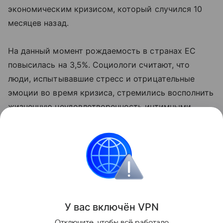
экономическим кризисом, который случился 10
месяцев назад.
На данный момент рождаемость в странах ЕС
повысилась на 3,5%. Социологи считают, что
люди, испытывавшие стресс и отрицательные
эмоции во время кризиса, стремились восполнить
жизненную неудовлетворенность интимными
отношениями.
Всплеск рождаемости наблюдается именно
сейчас, в последние недели месяца, то есть даты
зачатия новорожденных совпадают с датами
начала кризиса.
У вас включ
ён
V
P
N
Поделиться
Отключите, чтобы всё работало