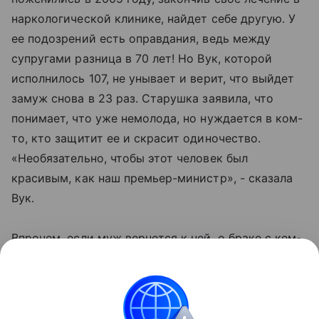
наркологической клинике, найдет себе другую. У
ее подозрений есть оправдания, ведь между
супругами разница в 70 лет! Но Вук, которой
исполнилось 107, не унывает и верит, что выйдет
замуж снова в 23 раз. Старушка заявила, что
понимает, что уже немолода, но нуждается в ком-
то, кто защитит ее и скрасит одиночество.
«Необязательно, чтобы этот человек был
красивым, как наш премьер-министр», - сказала
Вук.
Впрочем, если муж вернется к ней, о браке с кем-
то еще женщина помышлять не будет.
Информацией о своем прошлом Вук Кундор с
прессой не делится и сколько у нее сыновей и
дочерей не сообщает. Известно только, что все