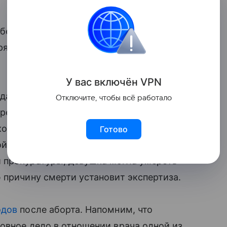
 беременности прошла нормально, но по
яла сознание и у неё началось сильное
У вас включ
ён
V
P
N
дание, где находится клиника ОАО
Отключите, чтобы всё работало
 реаниматологи. К сожалению, их
ончалась от острой сердечно-
Готово
й кровопотери. Впрочем, по версии
 прокуратуры, девушка могла умереть
ю причину смерти установит экспертиза.
одов
после аборта. Напомним, что
овное дело в отношении врача одной из