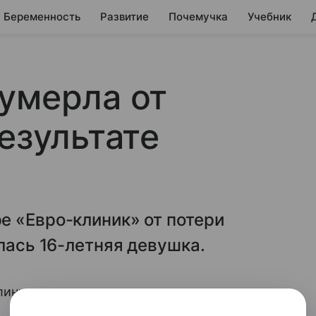
Беременность
Развитие
Почемучка
Учебник
умерла от
езультате
е «Евро-клиник» от потери
лась 16-летняя девушка.
ник» от потери крови в результате