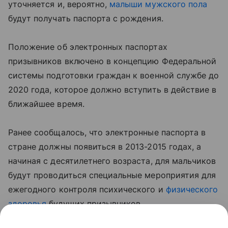
уточняется и, вероятно,
малыши мужского пола
будут получать паспорта с рождения.
Положение об электронных паспортах
призывников включено в концепцию Федеральной
системы подготовки граждан к военной службе до
2020 года, которое должно вступить в действие в
ближайшее время.
Ранее сообщалось, что электронные паспорта в
стране должны появиться в 2013-2015 годах, а
начиная с десятилетнего возраста, для мальчиков
будут проводиться специальные мероприятия для
ежегодного контроля психического и
физического
здоровья
будущих призывников.