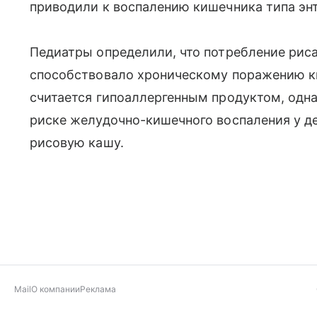
приводили к воспалению кишечника типа эн
Педиатры определили, что потребление рис
способствовало хроническому поражению ки
считается гипоаллергенным продуктом, одн
риске желудочно-кишечного воспаления у дет
рисовую кашу.
Mail
О компании
Реклама