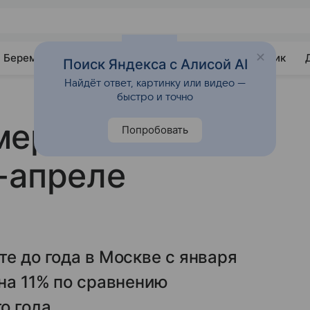
Беременность
Развитие
Почемучка
Учебник
Поиск Яндекса с Алисой AI
Найдёт ответ, картинку или видео —
быстро и точно
мертность в
Попробовать
-апреле
%
те до года в Москве с января
 на 11% по сравнению
о года.