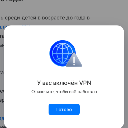
 среди детей в возрасте до года в
илась на 11%
по сравнению с
авила 238 человек, говорится в
ной службы государственной
азатель составлял 266 детей.
У вас включ
ён
V
P
N
есяца текущего года чаще всего
Отключите, чтобы всё работало
рти — 103 ребенка (87 — в 2009 году).
Готово
да
, умерших от врожденных аномалий, в
век, что на 26% меньше по сравнению с