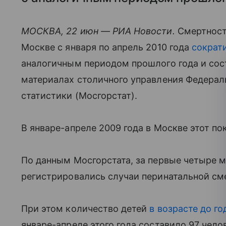
МОСКВА, 22 июн — РИА Новости.
Смертность
Москве с января по апрель 2010 года
сократ
аналогичным периодом прошлого года и сост
материалах столичного управления Федераль
статистики (Мосгорстат).
В январе-апреле 2009 года в Москве этот пок
По данным Мосгорстата, за первые четыре м
регистрировались случаи перинатальной сме
При этом количество детей
в возрасте до го
январе-апреле этого года составило 97 чело