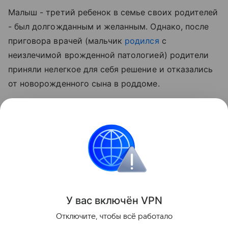
Малыш - третий ребенок в семье своих родителей
- был долгожданным и желанным. Однако, после
приговора врачей (мальчик
родился
с
неизлечимой врожденной патологией) родители
приняли нелегкое для себя решение и отказались
от новорожденного сына в роддоме.
Через месяц малыша должны забрать в Дом
малютки и персонал роддома решил, что мальчик
не должен отправиться туда без имени. В день
памяти легендарного певца мальчику дали имя
Майкл Джексон в надежде, что это принесет ему
удачу в будущем.
У вас включ
ён
V
P
N
Поделиться
Отключите, чтобы всё работало