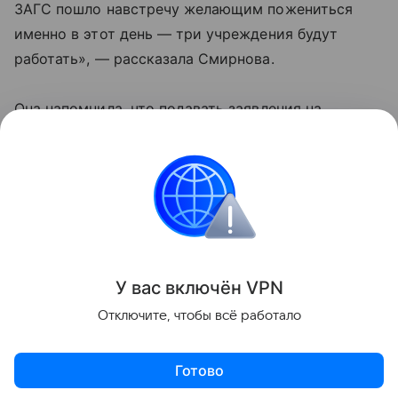
ЗАГС пошло навстречу желающим пожениться
именно в этот день — три учреждения будут
работать», — рассказала Смирнова.
Она напомнила, что подавать заявления на
регистрацию брака необходимо за два месяца до
даты планируемого торжества.
Московские ЗАГСы зарегистрировали в день
«
трех девяток
» — 09.09.2009 — более тысячи пар,
что в несколько раз больше обычного.
У вас включ
ён
V
P
N
Поделиться
Отключите, чтобы всё работало
Готово