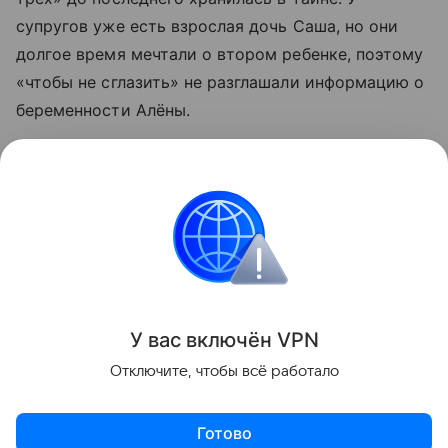
супругов уже есть взрослая дочь Саша, но они
долгое время мечтали о втором ребенке, поэтому
«чтобы не сглазить» не разглашали информацию о
беременности Алёны.
Рожать Алёна отправилась
в одну из элитных
клиник Франции
. Малыш должен появиться на
свет в первых числах июля. В ближайшие дни
вслед за супругой во Францию отправится и сам
Тигран Кеосаян, который хочет присутствовать на
родах
.
У вас включ
ён
V
P
N
Поделиться
Отключите, чтобы всё работало
Готово