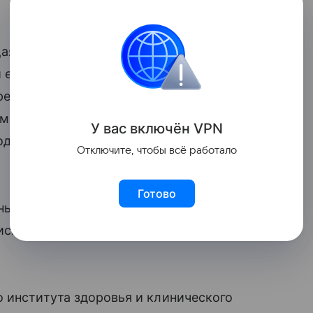
щая ребенка женщина, может в будущем
и ее новому потомству. Велика
ебенок тоже будет страдать от
м крупным, что приводит к повышенному
У вас включ
ён
V
P
N
подчас необратимым травмам матери во
Отключите, чтобы всё работало
Готово
ы могут рожать детей
с большим
иску заболеть диабетом во время
 института здоровья и клинического