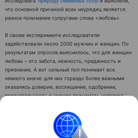
исследовать
природу семейных ссор
и выяснили,
что основной причиной всех неурядиц является
разное понимание супругами слова «любовь».
В своем эксперименте исследователи
задействовали около 2000 мужчин и женщин. По
результатам опросов выяснилось, что для женщин
любовь – это забота, нежность, преданность и
признание. А вот сильный пол понимает все
немного иначе: для них гораздо более важными
оказались доверие, восхищение, одобрение,
признательность и умение принимать человека
таким, какой он есть.
Интересно также, что большинство американцев
предпочитают решать возникшие проблемы дома,