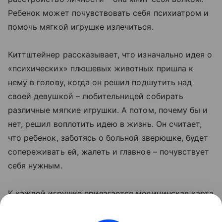
Ребенок может почувствовать себя психиатром и
помочь мягкой игрушке излечиться.
Киттштейнер рассказывает, что изначально идея о
«психических» плюшевых животных пришла к
нему в голову, когда он решил подшутить над
своей девушкой – любительницей собирать
различные мягкие игрушки. А потом, почему бы и
нет, решил воплотить идею в жизнь. Он считает,
что ребенок, заботясь о больной зверюшке, будет
сопереживать ей, жалеть и главное – почувствует
себя нужным.
К каждой игрушке прилагается медицинская карта
и подробный план лечения. Некоторые покупатели
признаются, что приобретают игрушки «с