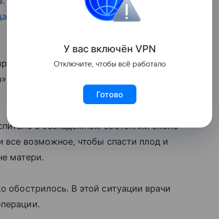
в.
Девочка весом 800 граммов
родилась
а находится в коме
в одной из клиник
У вас включ
ён
V
P
N
рачей опасений. Роды были успешно
Отключите, чтобы всё работало
 (Sant'Anna), врачи которой сделали
Готово
спиталь в безнадежном состоянии около
и все возможное, чтобы спасти плод и
не матери.
о обострилось. В этой ситуации врачи
операции.