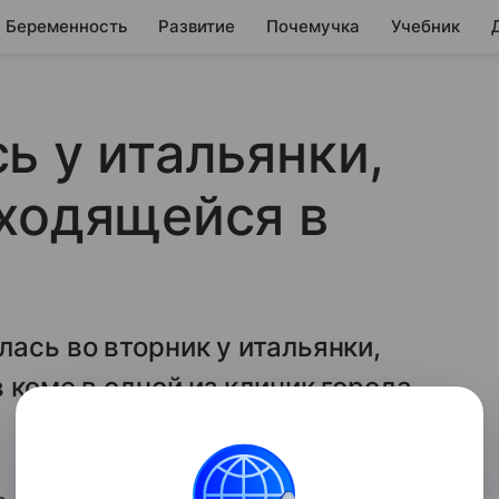
Беременность
Развитие
Почемучка
Учебник
ь у итальянки,
ходящейся в
ась во вторник у итальянки,
 коме в одной из клиник города