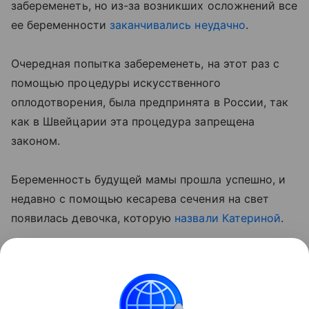
забеременеть, но из-за возникших осложнений все
ее беременности
заканчивались неудачно
.
Очередная попытка забеременеть, на этот раз с
помощью процедуры искусственного
оплодотворения, была предпринята в России, так
как в Швейцарии эта процедура запрещена
законом.
Беременность будущей мамы прошла успешно, и
недавно с помощью кесарева сечения на свет
появилась девочка, которую
назвали Катериной
.
60-летний отец малышки комментирует: «Возраст
для нас не играет никакой роли. Мы здоровы и в
хорошей форме». Сейчас счастливые родители,