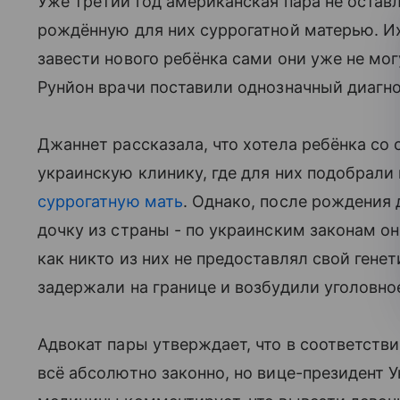
Уже третий год американская пара не остав
рождённую для них суррогатной матерью. Их
завести нового ребёнка сами они уже не мо
Рунйон врачи поставили однозначный диагно
Джаннет рассказала, что хотела ребёнка со
украинскую клинику, где для них подобрали
суррогатную мать
. Однако, после рождения
дочку из страны - по украинским законам они
как никто из них не предоставлял свой гене
задержали на границе и возбудили уголовно
Адвокат пары утверждает, что в соответств
всё абсолютно законно, но вице-президент 