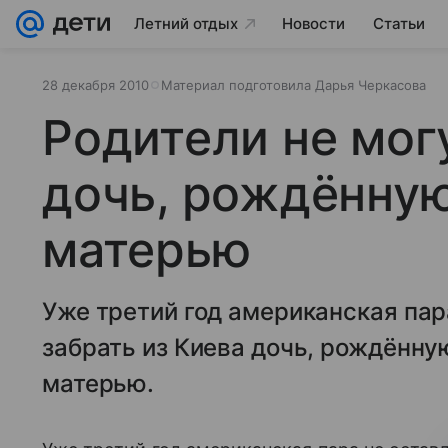
Летний отдых
Новости
Статьи
28 декабря 2010
Материал подготовила Дарья Черкасова
Родители не мог
дочь, рождённую
матерью
Уже третий год американская па
забрать из Киева дочь, рождённу
матерью.