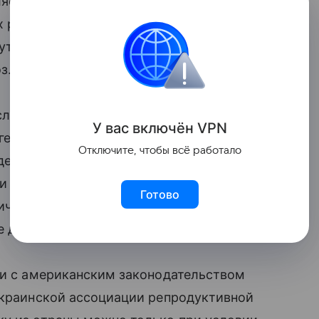
ляет надежды забрать из Киева дочь,
 родная дочь погибла 8 лет назад, но
гут - при обследовании 56-летней Джанет
з.
 славянским генотипом, поэтому выбрали
У вас включ
ён
V
P
N
 генетический материал и будущую
Отключите, чтобы всё работало
 девочки американцы не смогли вывезти
 не могут считаться её родителями, так
Готово
тический материал, поэтому их
е дело по статье «торговля людьми».
ии с американским законодательством
Украинской ассоциации репродуктивной